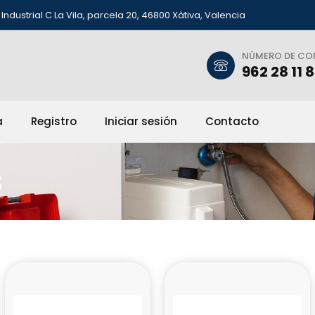
Industrial C La Vila, parcela 20, 46800 Xàtiva, Valencia
NÚMERO DE C
962 28 11 
a
Registro
Iniciar sesión
Contacto
s