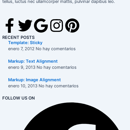
tellus, luctus nec ullamcorper mattis, pulvinar dapibus leo.
F
T
G
I
P
a
w
o
n
i
RECENT POSTS
Template: Sticky
c
i
o
s
n
enero 7, 2012
No hay comentarios
Markup: Text Alignment
e
t
g
t
t
enero 9, 2013
No hay comentarios
b
t
l
a
e
Markup: Image Alignment
enero 10, 2013
No hay comentarios
o
e
e
g
r
FOLLOW US ON
o
r
r
e
k
a
s