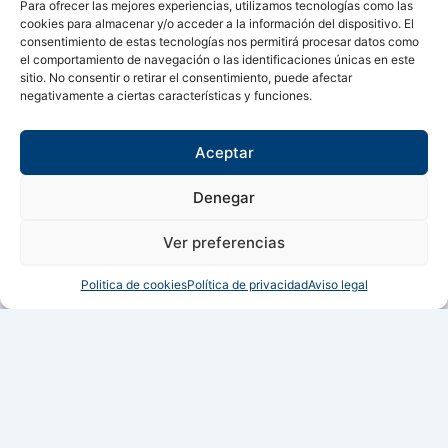
Para ofrecer las mejores experiencias, utilizamos tecnologías como las
Tienda
cookies para almacenar y/o acceder a la información del dispositivo. El
consentimiento de estas tecnologías nos permitirá procesar datos como
el comportamiento de navegación o las identificaciones únicas en este
Páginas legales
sitio. No consentir o retirar el consentimiento, puede afectar
negativamente a ciertas características y funciones.
Aviso legal
Política de privacidad
Política de cookies
Aceptar
Síguenos en
Denegar
F
X
I
Ver preferencias
a
-
n
Copyright © 2024 Sualfont S.L. Todos los derechos reservados.
Politica de cookies
Política de privacidad
Aviso legal
c
t
s
0
e
w
t
0
b
i
a
Carrito