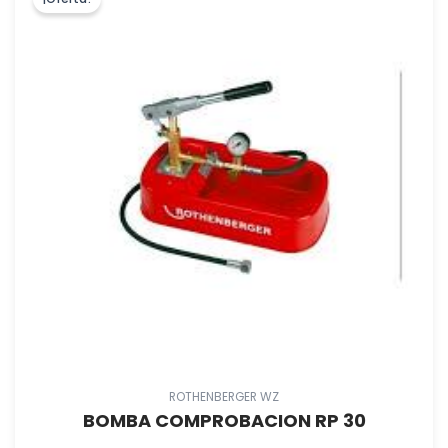
NILFISK,S.A.U
(
0
)
AMARA SOLAR RENOVABLES,S.L
(
0
)
HIDROTEN, S.A
(
73
)
ELDISSER, S.A
(
0
)
PITTWAY SARL
(
0
)
ADEQUA URALITA
(
12
)
ESTOLI, S.A
(
34
)
METLOR
(
0
)
NUEVAS LINEAS DE EXTINCION, S.L.
(
2
)
DEL PASO SOLAR S.L.
(
1
)
DITASA
(
0
)
GEORG FISCHER S.A.U.
(
1
)
ROTHENBERGER WZ
TUCAI S.A.
(
10
)
BOMBA COMPROBACION RP 30
GEDY IBERICA S.A
(
26
)