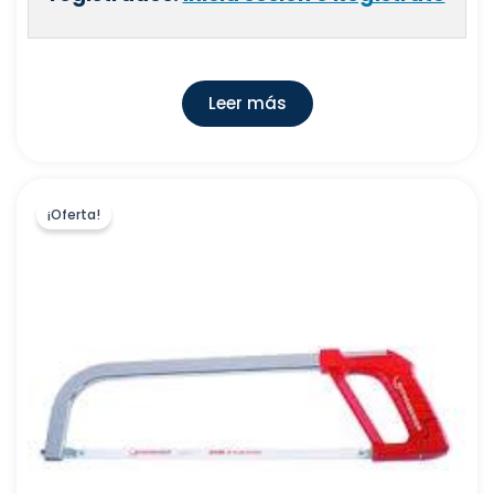
WIRQUIN CALAF, S.L.
(
0
)
INDUSTRIAS CANOVAS, S.A
(
0
)
Leer más
CONDUCTOS DE VENTILACION, S.A
(
63
)
GRIFERIAS GROBER, S.L
(
0
)
ZHENDER GROUP IBERICA IC, S.A.
(
0
)
HONEYWELL S.L.
(
0
)
¡Oferta!
COMERCIAL FERCO EUROPA, S.L.U
(
0
)
AQUARETURN, S.L
(
0
)
PLATECSA
(
0
)
ARISTON THERMO ESPAÑA, S.L.,Sociedad
(
22
)
Unipersonal
FRANKE ESPAÑA, S.A.U.
(
0
)
COMERCIAL SACLIMA, S.L
(
0
)
EMMETI IBERICA, S.L
(
3
)