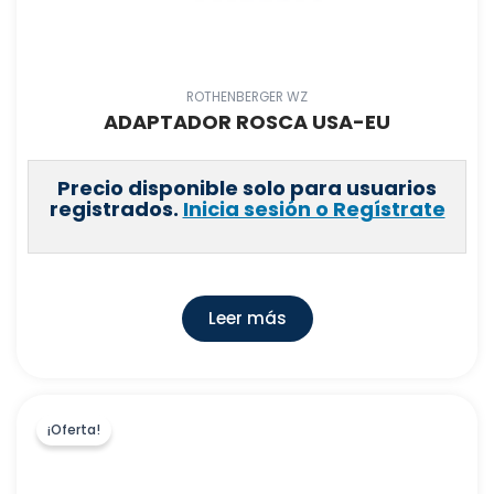
INDUSTRIAS TAYG, S.L.U.
(
0
)
WILO IBERICA, S.A.
(
0
)
ROTHENBERGER WZ
INYECTOMETAL, S.A
(
1
)
ADAPTADOR ROSCA USA-EU
ROYO SPAIN, S.L.
(
0
)
EIDER BIOMASA
(
2
)
Precio disponible solo para usuarios
registrados.
Inicia sesión o Regístrate
FERROLI ESPAÑA, S.L.U
(
0
)
BOSSINI ESPAÑA, S.L
(
0
)
INDUSTRIAS GONAL HISPANIA SLU
(
20
)
PRODUCTOS LC LA CORBERANA, S.L.
(
0
)
Leer más
BOMBAS BCN, S.L.U
(
10
)
VALVULAS ARCO, S.L
(
1200
)
BS DUCH DISTRIBUCIONES S.L
(
0
)
¡Oferta!
TEKA INDUSTRIAL, S.A
(
0
)
CEMENTOS BENIDORM, S.A
(
0
)