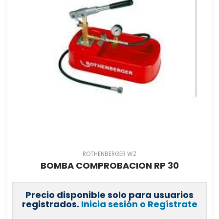
FLEXITUB, S.L
(
1
)
MZ DEL RIO,S.A.
(
0
)
CRISGRIF, S.L
(
0
)
ABRISA
(
1
)
11267
(
2223
)
761
(
1
)
221
(
3
)
449
(
2
)
162
(
1
)
9999
(
28
)
ROTHENBERGER WZ
229
(
1
)
BOMBA COMPROBACION RP 30
129
(
510
)
Precio disponible solo para usuarios
registrados.
Inicia sesión o Regístrate