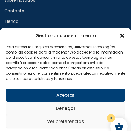
Sobre nosotros
Contacto
Tienda
Gestionar consentimiento
Páginas legales
Para ofrecer las mejores experiencias, utilizamos tecnologías
como las cookies para almacenar y/o acceder a la información
Aviso legal
del dispositivo. El consentimiento de estas tecnologías nos
permitirá procesar datos como el comportamiento de
Política de privacidad
navegación o las identificaciones únicas en este sitio. No
consentir o retirar el consentimiento, puede afectar negativamente
Política de cookies
a ciertas características y funciones.
Síguenos en
Aceptar
F
X
I
a
-
n
Denegar
c
t
s
e
w
t
b
i
a
0
o
t
g
Ver preferencias
o
t
r
Copyright © 2024 Sualfont S.L. Todos los derechos
k
e
a