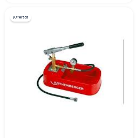
DAB PUMPS IBERICA S.L.
(
0
)
EURODRILL,S.L
(
1
)
¡Oferta!
HIDRAULICA ALSINA, S.A
(
1
)
CERAMICAS GALA, S.A.
(
15
)
JIMTEN
(
469
)
QUIMICAMP
(
80
)
VECAMCO, S.L
(
0
)
LLAVISAN, S.A
(
0
)
E.G.B.
(
90
)
NOFER, S.L
(
42
)
ESPA EDE IBERIA, S.L.U.
(
5
)
BEST WATER TECHNOLOGY - ATH, S.L
(
67
)
IMTERSA, S.L.U.
(
0
)
TERMICOL ENERGIA SOLAR, S.L
(
0
)