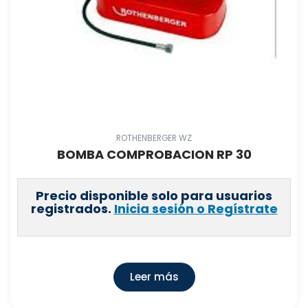
RAYCO
(
1
)
GEBO IBERICA, S.A
(
1040
)
BROQUETAS, S.L.
(
0
)
PLASTICOS FERRANDO, S.L
(
520
)
FEGEMU SB, S.L.
(
0
)
SANITRIT
(
9
)
ROTHENBERGER WZ
REMS ESPAÑA,S.A.U
(
4
)
BOMBA COMPROBACION RP 30
STANDARD HIDRAULICA, S.A
(
171
)
REBOCA,S.L
(
0
)
Precio disponible solo para usuarios
registrados.
Inicia sesión o Regístrate
WATERFILTER/IONFILTER
(
8
)
SUPER EGO TOOLS, S.L.U.
(
800
)
AQUORE
(
0
)
TIFELL, S.A
(
0
)
Leer más
PRESTO IBERICA,S.A
(
49
)