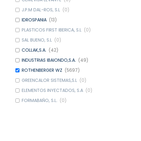
J.P.M DAL-ROS, S.L
(
0
)
IDROSPANIA
(
13
)
PLASTICOS FIRST IBERICA, S.L
(
0
)
SAL BUENO, S.L
(
0
)
COLLAK,S.A.
(
42
)
INDUSTRIAS IBAIONDO,S.A.
(
49
)
ROTHENBERGER WZ
(
5697
)
GREENCALOR SISTEMAS,S.L
(
0
)
ELEMENTOS INYECTADOS, S.A
(
0
)
FORMABAÑO, S.L.
(
0
)
METALGRUP, S.A
(
42
)
WATTS IND. IBERICA, S.A.
(
9
)
DOMUSA CALEFACCION S. COOP.
(
6
)
CAUDAL
(
4
)