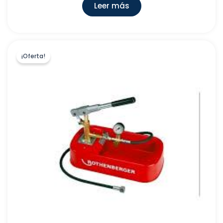
IMEX PRODUCTS
(
0
)
Leer más
DECAP 93, S.L.
(
0
)
POALGI, S.L
(
0
)
AVILA DOS, S.L
(
0
)
¡Oferta!
IBIDE FITTING PLASTIC S.L.
(
2389
)
CENTENO, C.B
(
0
)
AQUATECHNIK GROUP S.P.A. BARCELONA
(
0
)
WIRSBO ESPAÑA, S.A
(
0
)
ISOLANTE K-FLEX ESPAÑA,S.A
(
2
)
IVAR HVAC IBERICA SLU.
(
73
)
CATA ELECTRODOMESTICOS, S.L
(
1
)
BOGRUP
(
0
)
BAÑOS 10, S.L
(
0
)
IDEAL STANDARD S.L.U.
(
0
)