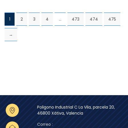
1
2
3
4
…
473
474
475
→
Poligono Industrial C La Vila, parcela 20,
46800 Xàtiva, Valencia
Correo :