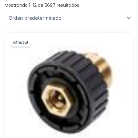
Mostrando 1–12 de 5697 resultados
EURO-RAIN, S.L.
(
0
)
GRIFERIAS GALINDO, S.L
(
0
)
SIMEX S.L.
(
0
)
CLINIMAX EQUIPAMIENTOS, S.L
(
0
)
¡Oferta!
PRACTIC
(
0
)
HANSGROHE S.A.
(
0
)
LEGRAND GROUP ESPAÑA, S.L.
(
25
)
EBARA ESPAÑA BOMBAS, S.A
(
0
)
TECNA
(
0
)
RODRIGUEZ CALDERON, R.E,S.A.U
(
0
)
COMERCIAL SALGAR, S.A
(
0
)
SILVER SANZ, S.A.
(
19
)
FISCHER IBERICA, S.A.U
(
7
)
ROBERT BOSCH ESPAÑA,S.L.U.
(
1
)