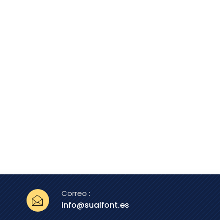
Correo :
info@sualfont.es