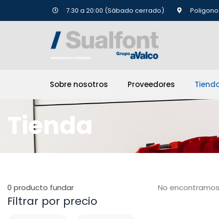
Ir
7.30 a 20:00 (Sábado cerrado)
Poligono 
al
contenido
Sobre nosotros
Proveedores
Tiend
Tienda
0
producto fundar
No encontramos
Filtrar por precio