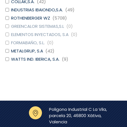
COLLAK,S.A.
(
42
)
INDUSTRIAS IBAIONDO,S.A.
(
49
)
ROTHENBERGER WZ
(
5708
)
GREENCALOR SISTEMAS,S.L
(
0
)
ELEMENTOS INYECTADOS, S.A
(
0
)
FORMABAÑO, S.L.
(
0
)
METALGRUP, S.A
(
42
)
WATTS IND. IBERICA, S.A.
(
9
)
DOMUSA CALEFACCION S.
(
6
)
COOP.
CAUDAL
(
4
)
EURO-RAIN, S.L.
(
0
)
GRIFERIAS GALINDO, S.L
(
0
)
SIMEX S.L.
(
0
)
Poligono Industrial C La Vila,
CLINIMAX EQUIPAMIENTOS,
(
0
)
parcela 20, 46800 Xàtiva,
S.L
Valencia