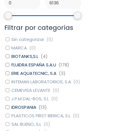
Filtrar por categorías
Sin categorizar
(
0
)
MARCA
(
0
)
BIOTANKS,S.L
(
4
)
FLUIDRA ESPAÑA S.A.U
(
178
)
ERIE AQUATECNIC, S.A
(
3
)
INTEMAN LABORATORIOS, S.A
(
0
)
CEMEVISA LEVANTE
(
0
)
J.P.M DAL-ROS, S.L
(
0
)
IDROSPANIA
(
13
)
PLASTICOS FIRST IBERICA, S.L
(
0
)
SAL BUENO, S.L
(
0
)