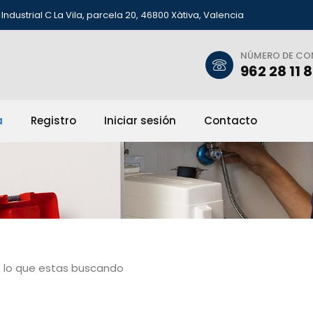
Industrial C La Vila, parcela 20, 46800 Xàtiva, Valencia
NÚMERO DE C
962 28 11 
a
Registro
Iniciar sesión
Contacto
 lo que estas buscando