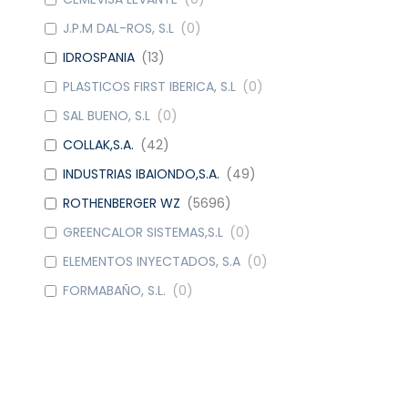
J.P.M DAL-ROS, S.L
(
0
)
IDROSPANIA
(
13
)
PLASTICOS FIRST IBERICA, S.L
(
0
)
SAL BUENO, S.L
(
0
)
COLLAK,S.A.
(
42
)
INDUSTRIAS IBAIONDO,S.A.
(
49
)
ROTHENBERGER WZ
(
5696
)
GREENCALOR SISTEMAS,S.L
(
0
)
ELEMENTOS INYECTADOS, S.A
(
0
)
FORMABAÑO, S.L.
(
0
)
METALGRUP, S.A
(
42
)
WATTS IND. IBERICA, S.A.
(
9
)
DOMUSA CALEFACCION S. COOP.
(
6
)
CAUDAL
(
4
)