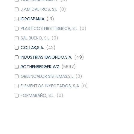
J.P.M DAL-ROS, S.L
(
0
)
IDROSPANIA
(
13
)
PLASTICOS FIRST IBERICA, S.L
(
0
)
SAL BUENO, S.L
(
0
)
COLLAK,S.A.
(
42
)
INDUSTRIAS IBAIONDO,S.A.
(
49
)
ROTHENBERGER WZ
(
5697
)
GREENCALOR SISTEMAS,S.L
(
0
)
ELEMENTOS INYECTADOS, S.A
(
0
)
FORMABAÑO, S.L.
(
0
)
METALGRUP, S.A
(
42
)
WATTS IND. IBERICA, S.A.
(
9
)
DOMUSA CALEFACCION S. COOP.
(
6
)
CAUDAL
(
4
)