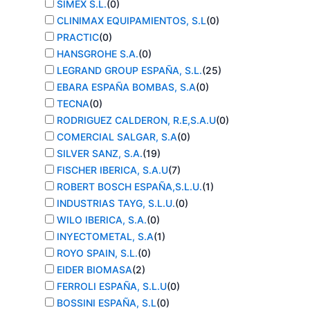
SIMEX S.L.
(
0
)
CLINIMAX EQUIPAMIENTOS, S.L
(
0
)
PRACTIC
(
0
)
HANSGROHE S.A.
(
0
)
LEGRAND GROUP ESPAÑA, S.L.
(
25
)
EBARA ESPAÑA BOMBAS, S.A
(
0
)
TECNA
(
0
)
RODRIGUEZ CALDERON, R.E,S.A.U
(
0
)
COMERCIAL SALGAR, S.A
(
0
)
SILVER SANZ, S.A.
(
19
)
FISCHER IBERICA, S.A.U
(
7
)
ROBERT BOSCH ESPAÑA,S.L.U.
(
1
)
INDUSTRIAS TAYG, S.L.U.
(
0
)
WILO IBERICA, S.A.
(
0
)
INYECTOMETAL, S.A
(
1
)
ROYO SPAIN, S.L.
(
0
)
EIDER BIOMASA
(
2
)
FERROLI ESPAÑA, S.L.U
(
0
)
BOSSINI ESPAÑA, S.L
(
0
)