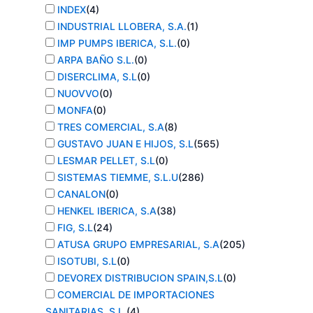
INDEX
(
4
)
INDUSTRIAL LLOBERA, S.A.
(
1
)
IMP PUMPS IBERICA, S.L.
(
0
)
ARPA BAÑO S.L.
(
0
)
DISERCLIMA, S.L
(
0
)
NUOVVO
(
0
)
MONFA
(
0
)
TRES COMERCIAL, S.A
(
8
)
GUSTAVO JUAN E HIJOS, S.L
(
565
)
LESMAR PELLET, S.L
(
0
)
SISTEMAS TIEMME, S.L.U
(
286
)
CANALON
(
0
)
HENKEL IBERICA, S.A
(
38
)
FIG, S.L
(
24
)
ATUSA GRUPO EMPRESARIAL, S.A
(
205
)
ISOTUBI, S.L
(
0
)
DEVOREX DISTRIBUCION SPAIN,S.L
(
0
)
COMERCIAL DE IMPORTACIONES
SANITARIAS, S.L.
(
4
)