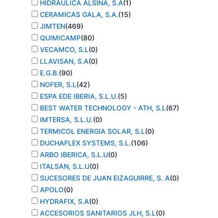
HIDRAULICA ALSINA, S.A
(
1
)
CERAMICAS GALA, S.A.
(
15
)
JIMTEN
(
469
)
QUIMICAMP
(
80
)
VECAMCO, S.L
(
0
)
LLAVISAN, S.A
(
0
)
E.G.B.
(
90
)
NOFER, S.L
(
42
)
ESPA EDE IBERIA, S.L.U.
(
5
)
BEST WATER TECHNOLOGY - ATH, S.L
(
67
)
IMTERSA, S.L.U.
(
0
)
TERMICOL ENERGIA SOLAR, S.L
(
0
)
DUCHAFLEX SYSTEMS, S.L.
(
106
)
ARBO IBERICA, S.L.U
(
0
)
ITALSAN, S.L.U
(
0
)
SUCESORES DE JUAN EIZAGUIRRE, S. A
(
0
)
APOLO
(
0
)
HYDRAFIX, S.A
(
0
)
ACCESORIOS SANITARIOS JLH, S.L
(
0
)