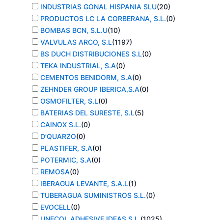
INDUSTRIAS GONAL HISPANIA SLU
(
20
)
PRODUCTOS LC LA CORBERANA, S.L.
(
0
)
BOMBAS BCN, S.L.U
(
10
)
VALVULAS ARCO, S.L
(
1197
)
BS DUCH DISTRIBUCIONES S.L
(
0
)
TEKA INDUSTRIAL, S.A
(
0
)
CEMENTOS BENIDORM, S.A
(
0
)
ZEHNDER GROUP IBERICA,S.A
(
0
)
OSMOFILTER, S.L
(
0
)
BATERIAS DEL SURESTE, S.L
(
5
)
CAINOX S.L.
(
0
)
D’QUARZO
(
0
)
PLASTIFER, S.A
(
0
)
POTERMIC, S.A
(
0
)
REMOSA
(
0
)
IBERAGUA LEVANTE, S.A.L
(
1
)
TUBERAGUA SUMINISTROS S.L.
(
0
)
EVOCELL
(
0
)
UNECOL ADHESIVE IDEAS S.L.
(
1025
)