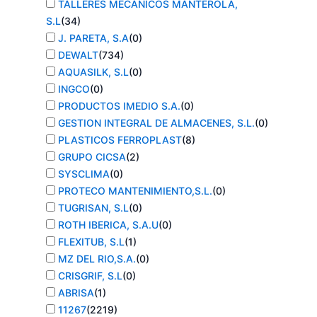
TALLERES MECANICOS MANTEROLA,
S.L
(
34
)
J. PARETA, S.A
(
0
)
DEWALT
(
734
)
AQUASILK, S.L
(
0
)
INGCO
(
0
)
PRODUCTOS IMEDIO S.A.
(
0
)
GESTION INTEGRAL DE ALMACENES, S.L.
(
0
)
PLASTICOS FERROPLAST
(
8
)
GRUPO CICSA
(
2
)
SYSCLIMA
(
0
)
PROTECO MANTENIMIENTO,S.L.
(
0
)
TUGRISAN, S.L
(
0
)
ROTH IBERICA, S.A.U
(
0
)
FLEXITUB, S.L
(
1
)
MZ DEL RIO,S.A.
(
0
)
CRISGRIF, S.L
(
0
)
ABRISA
(
1
)
11267
(
2219
)