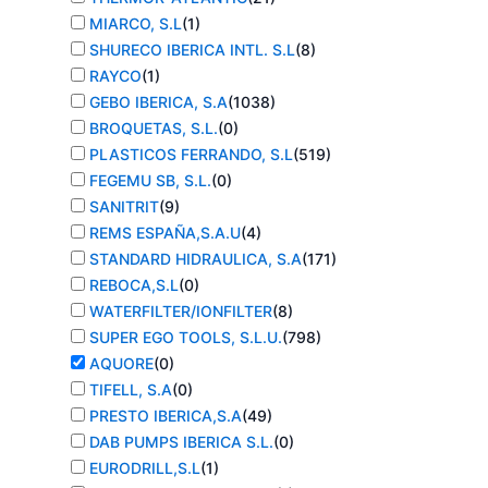
MIARCO, S.L
(
1
)
SHURECO IBERICA INTL. S.L
(
8
)
RAYCO
(
1
)
GEBO IBERICA, S.A
(
1038
)
BROQUETAS, S.L.
(
0
)
PLASTICOS FERRANDO, S.L
(
519
)
FEGEMU SB, S.L.
(
0
)
SANITRIT
(
9
)
REMS ESPAÑA,S.A.U
(
4
)
STANDARD HIDRAULICA, S.A
(
171
)
REBOCA,S.L
(
0
)
WATERFILTER/IONFILTER
(
8
)
SUPER EGO TOOLS, S.L.U.
(
798
)
AQUORE
(
0
)
TIFELL, S.A
(
0
)
PRESTO IBERICA,S.A
(
49
)
DAB PUMPS IBERICA S.L.
(
0
)
EURODRILL,S.L
(
1
)