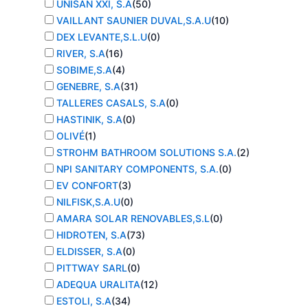
UNISAN XXI, S.A
(
50
)
VAILLANT SAUNIER DUVAL,S.A.U
(
10
)
DEX LEVANTE,S.L.U
(
0
)
RIVER, S.A
(
16
)
SOBIME,S.A
(
4
)
GENEBRE, S.A
(
31
)
TALLERES CASALS, S.A
(
0
)
HASTINIK, S.A
(
0
)
OLIVÉ
(
1
)
STROHM BATHROOM SOLUTIONS S.A.
(
2
)
NPI SANITARY COMPONENTS, S.A.
(
0
)
EV CONFORT
(
3
)
NILFISK,S.A.U
(
0
)
AMARA SOLAR RENOVABLES,S.L
(
0
)
HIDROTEN, S.A
(
73
)
ELDISSER, S.A
(
0
)
PITTWAY SARL
(
0
)
ADEQUA URALITA
(
12
)
ESTOLI, S.A
(
34
)