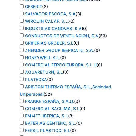
GEBERIT
(
2
)
SALVADOR ESCODA, S.A
(
3
)
WIRQUIN CALAF, S.L.
(
0
)
INDUSTRIAS CANOVAS, S.A
(
0
)
CONDUCTOS DE VENTILACION, S.A
(
63
)
GRIFERIAS GROBER, S.L
(
0
)
ZHENDER GROUP IBERICA IC, S.A.
(
0
)
HONEYWELL S.L.
(
0
)
COMERCIAL FERCO EUROPA, S.L.U
(
0
)
AQUARETURN, S.L
(
0
)
PLATECSA
(
0
)
ARISTON THERMO ESPAÑA, S.L.,Sociedad
Unipersonal
(
22
)
FRANKE ESPAÑA, S.A.U.
(
0
)
COMERCIAL SACLIMA, S.L
(
0
)
EMMETI IBERICA, S.L
(
3
)
BATERIAS CENTENO, S.L.
(
0
)
FERSIL PLASTICO, S.L
(
0
)