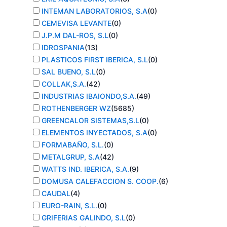
INTEMAN LABORATORIOS, S.A
(
0
)
CEMEVISA LEVANTE
(
0
)
J.P.M DAL-ROS, S.L
(
0
)
IDROSPANIA
(
13
)
PLASTICOS FIRST IBERICA, S.L
(
0
)
SAL BUENO, S.L
(
0
)
COLLAK,S.A.
(
42
)
INDUSTRIAS IBAIONDO,S.A.
(
49
)
ROTHENBERGER WZ
(
5685
)
GREENCALOR SISTEMAS,S.L
(
0
)
ELEMENTOS INYECTADOS, S.A
(
0
)
FORMABAÑO, S.L.
(
0
)
METALGRUP, S.A
(
42
)
WATTS IND. IBERICA, S.A.
(
9
)
DOMUSA CALEFACCION S. COOP.
(
6
)
CAUDAL
(
4
)
EURO-RAIN, S.L.
(
0
)
GRIFERIAS GALINDO, S.L
(
0
)