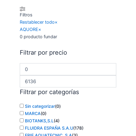
Filtros
Restablecer todo
×
AQUORE
×
0
producto fundar
Filtrar por precio
Filtrar por categorías
Sin categorizar
(
0
)
MARCA
(
0
)
BIOTANKS,S.L
(
4
)
FLUIDRA ESPAÑA S.A.U
(
178
)
ERIE AQUATECNIC, S.A
(
3
)