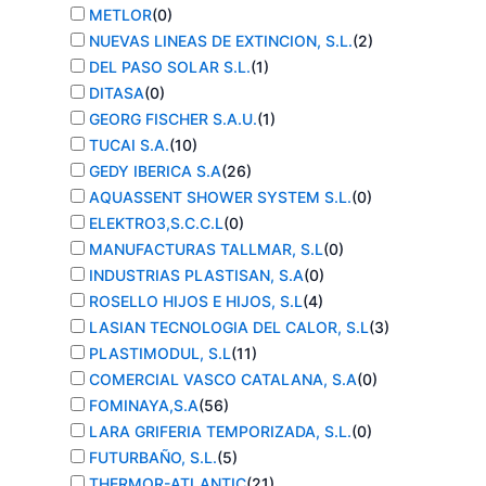
METLOR
(
0
)
NUEVAS LINEAS DE EXTINCION, S.L.
(
2
)
DEL PASO SOLAR S.L.
(
1
)
DITASA
(
0
)
GEORG FISCHER S.A.U.
(
1
)
TUCAI S.A.
(
10
)
GEDY IBERICA S.A
(
26
)
AQUASSENT SHOWER SYSTEM S.L.
(
0
)
ELEKTRO3,S.C.C.L
(
0
)
MANUFACTURAS TALLMAR, S.L
(
0
)
INDUSTRIAS PLASTISAN, S.A
(
0
)
ROSELLO HIJOS E HIJOS, S.L
(
4
)
LASIAN TECNOLOGIA DEL CALOR, S.L
(
3
)
PLASTIMODUL, S.L
(
11
)
COMERCIAL VASCO CATALANA, S.A
(
0
)
FOMINAYA,S.A
(
56
)
LARA GRIFERIA TEMPORIZADA, S.L.
(
0
)
FUTURBAÑO, S.L.
(
5
)
THERMOR-ATLANTIC
(
21
)