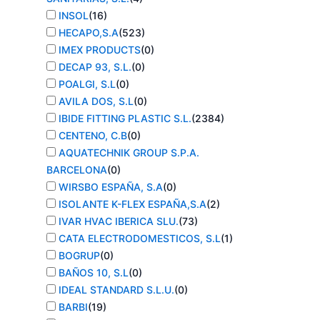
INSOL
(
16
)
HECAPO,S.A
(
523
)
IMEX PRODUCTS
(
0
)
DECAP 93, S.L.
(
0
)
POALGI, S.L
(
0
)
AVILA DOS, S.L
(
0
)
IBIDE FITTING PLASTIC S.L.
(
2384
)
CENTENO, C.B
(
0
)
AQUATECHNIK GROUP S.P.A.
BARCELONA
(
0
)
WIRSBO ESPAÑA, S.A
(
0
)
ISOLANTE K-FLEX ESPAÑA,S.A
(
2
)
IVAR HVAC IBERICA SLU.
(
73
)
CATA ELECTRODOMESTICOS, S.L
(
1
)
BOGRUP
(
0
)
BAÑOS 10, S.L
(
0
)
IDEAL STANDARD S.L.U.
(
0
)
BARBI
(
19
)