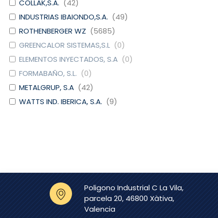
COLLAK,S.A.
(
42
)
INDUSTRIAS IBAIONDO,S.A.
(
49
)
ROTHENBERGER WZ
(
5685
)
GREENCALOR SISTEMAS,S.L
(
0
)
ELEMENTOS INYECTADOS, S.A
(
0
)
FORMABAÑO, S.L.
(
0
)
METALGRUP, S.A
(
42
)
WATTS IND. IBERICA, S.A.
(
9
)
DOMUSA CALEFACCION S.
(
6
)
COOP.
CAUDAL
(
4
)
EURO-RAIN, S.L.
(
0
)
GRIFERIAS GALINDO, S.L
(
0
)
SIMEX S.L.
(
0
)
Poligono Industrial C La Vila,
CLINIMAX EQUIPAMIENTOS,
(
0
)
parcela 20, 46800 Xàtiva,
S.L
Valencia