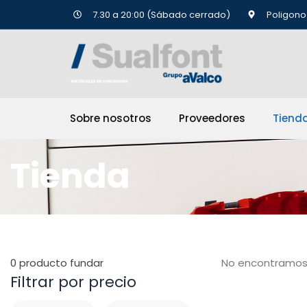
Ir
7.30 a 20:00 (Sábado cerrado)
Poligono 
al
contenido
Sobre nosotros
Proveedores
Tiend
Tienda
0
producto fundar
No encontramos
Filtrar por precio