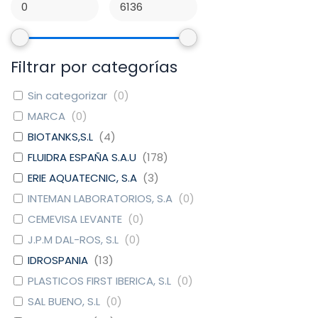
Filtrar por categorías
Sin categorizar
(
0
)
MARCA
(
0
)
BIOTANKS,S.L
(
4
)
FLUIDRA ESPAÑA S.A.U
(
178
)
ERIE AQUATECNIC, S.A
(
3
)
INTEMAN LABORATORIOS, S.A
(
0
)
CEMEVISA LEVANTE
(
0
)
J.P.M DAL-ROS, S.L
(
0
)
IDROSPANIA
(
13
)
PLASTICOS FIRST IBERICA, S.L
(
0
)
SAL BUENO, S.L
(
0
)