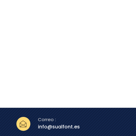
Correo :
info@sualfont.es