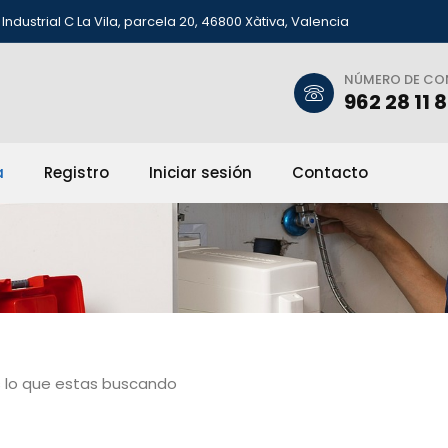
Industrial C La Vila, parcela 20, 46800 Xàtiva, Valencia
NÚMERO DE C
962 28 11 
a
Registro
Iniciar sesión
Contacto
 lo que estas buscando