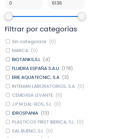
Filtrar por categorías
Sin categorizar
(
0
)
MARCA
(
0
)
BIOTANKS,S.L
(
4
)
FLUIDRA ESPAÑA S.A.U
(
178
)
ERIE AQUATECNIC, S.A
(
3
)
INTEMAN LABORATORIOS, S.A
(
0
)
CEMEVISA LEVANTE
(
0
)
J.P.M DAL-ROS, S.L
(
0
)
IDROSPANIA
(
13
)
PLASTICOS FIRST IBERICA, S.L
(
0
)
SAL BUENO, S.L
(
0
)