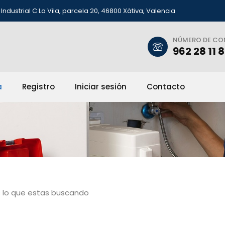
Industrial C La Vila, parcela 20, 46800 Xàtiva, Valencia
NÚMERO DE C
962 28 11 
a
Registro
Iniciar sesión
Contacto
 lo que estas buscando