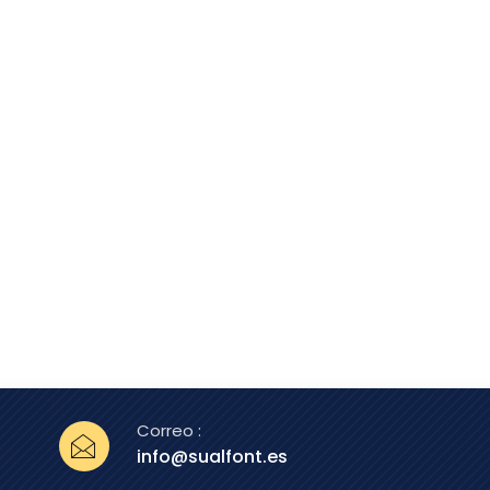
Correo :
info@sualfont.es