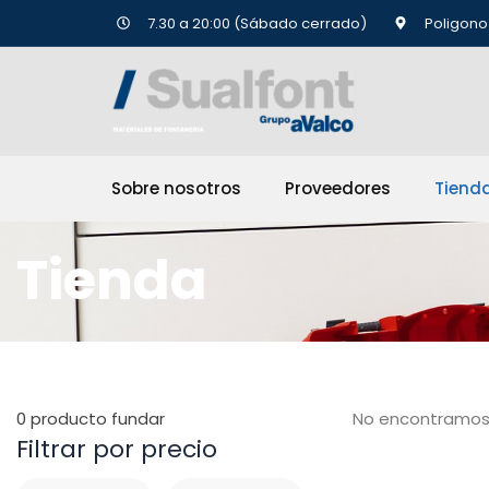
Ir
7.30 a 20:00 (Sábado cerrado)
Poligono 
al
contenido
Sobre nosotros
Proveedores
Tiend
Tienda
0
producto fundar
No encontramos
Filtrar por precio