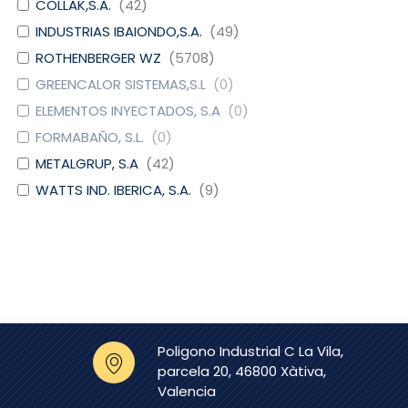
COLLAK,S.A.
(
42
)
INDUSTRIAS IBAIONDO,S.A.
(
49
)
ROTHENBERGER WZ
(
5708
)
GREENCALOR SISTEMAS,S.L
(
0
)
ELEMENTOS INYECTADOS, S.A
(
0
)
FORMABAÑO, S.L.
(
0
)
METALGRUP, S.A
(
42
)
WATTS IND. IBERICA, S.A.
(
9
)
DOMUSA CALEFACCION S.
(
6
)
COOP.
CAUDAL
(
4
)
EURO-RAIN, S.L.
(
0
)
GRIFERIAS GALINDO, S.L
(
0
)
SIMEX S.L.
(
0
)
Poligono Industrial C La Vila,
CLINIMAX EQUIPAMIENTOS,
(
0
)
parcela 20, 46800 Xàtiva,
S.L
Valencia