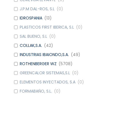
J.P.M DAL-ROS, S.L
(
0
)
IDROSPANIA
(
13
)
PLASTICOS FIRST IBERICA, S.L
(
0
)
SAL BUENO, S.L
(
0
)
COLLAK,S.A.
(
42
)
INDUSTRIAS IBAIONDO,S.A.
(
49
)
ROTHENBERGER WZ
(
5708
)
GREENCALOR SISTEMAS,S.L
(
0
)
ELEMENTOS INYECTADOS, S.A
(
0
)
FORMABAÑO, S.L.
(
0
)
METALGRUP, S.A
(
42
)
WATTS IND. IBERICA, S.A.
(
9
)
DOMUSA CALEFACCION S. COOP.
(
6
)
CAUDAL
(
4
)